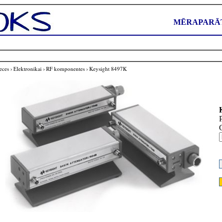
MĒRAPARĀT
eces
›
Elektronikai
›
RF komponentes
›
Keysight 8497K