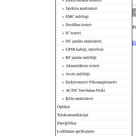
» Spektra analizatori
A
» EMC mērītaji
» Drošības testeri
P
» IC testeri
» DC jaudas analizatori
P
» GPIB kabeļi, interfeisi
» RF jaudas mērītāji
» Akumulātoru testeri
» Avoti-mērītāji
» Elektrometri/ Pikoampērmetri
» AC/DC barošanas bloki
» Ķēžu analizatori
Optikai
Telekomunikācijai
Enerģētikai
Lodēšanas aprīkojums