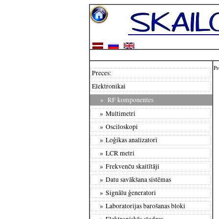
Pr
Preces:
Elektronikai
»
RF komponentes
» Multimetri
» Osciloskopi
» Loģikas analizatori
» LCR metri
» Frekvenču skaitītāji
» Datu savākšana sistēmas
» Signālu ģeneratori
» Laboratorijas barošanas bloki
» Elektroniskās slodzes