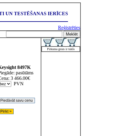
I UN TESTĒŠANAS IERĪCES
Reģistrēties
Pirkuma grozs ir tukšs
Keysight
8497K
Piegāde:
pasūtāms
Cena:
3 466.00
€
PVN