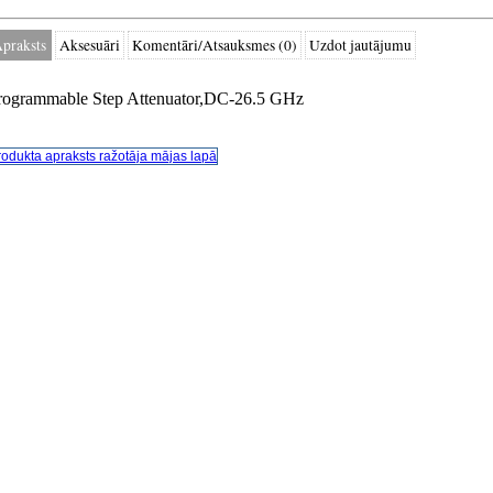
praksts
Aksesuāri
Komentāri/Atsauksmes (0)
Uzdot jautājumu
rogrammable Step Attenuator,DC-26.5 GHz
rodukta apraksts ražotāja mājas lapā