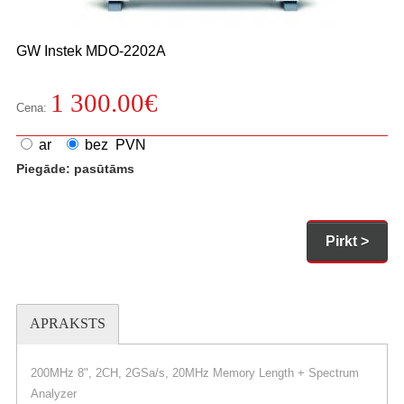
GW Instek
MDO-2202A
1 300.00
€
Cena:
ar
bez PVN
Piegāde:
pasūtāms
Pirkt >
APRAKSTS
200MHz 8", 2CH, 2GSa/s, 20MHz Memory Length + Spectrum
Analyzer