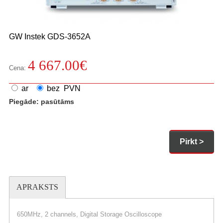
GW Instek
GDS-3652A
4 667.00
€
Cena:
ar
bez PVN
Piegāde:
pasūtāms
Pirkt >
APRAKSTS
650MHz, 2 channels, Digital Storage Oscilloscope