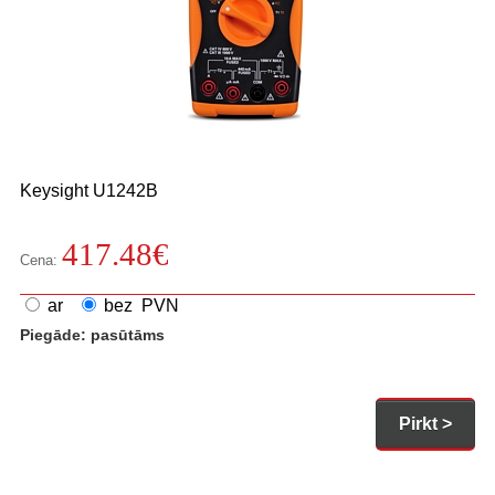
Keysight
U1242B
417.48
€
Cena:
ar
bez PVN
Piegāde:
pasūtāms
Pirkt >