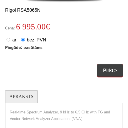
Rigol
RSA5065N
6 995.00
€
Cena:
ar
bez PVN
Piegāde:
pasūtāms
Pirkt >
APRAKSTS
Real-time Spectrum Analyzer, 9 kHz to 6.5 GHz with TG and
Vector Network Analyzer Application（VNA）